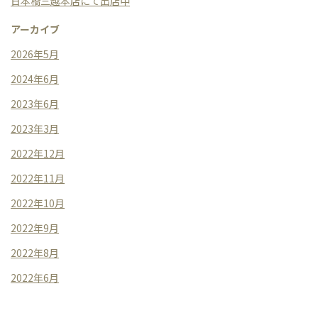
日本橋三越本店にて出店中
アーカイブ
2026年5月
2024年6月
2023年6月
2023年3月
2022年12月
2022年11月
2022年10月
2022年9月
2022年8月
2022年6月