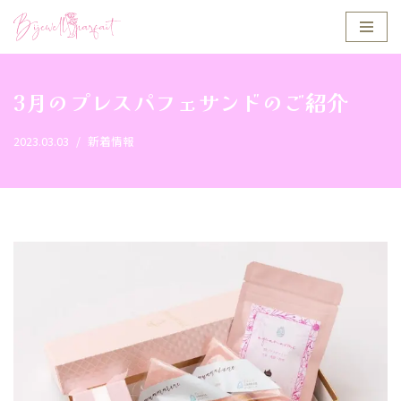
コ
ン
テ
3月のプレスパフェサンドのご紹介
ン
ツ
2023.03.03
新着情報
へ
ス
キ
ッ
プ